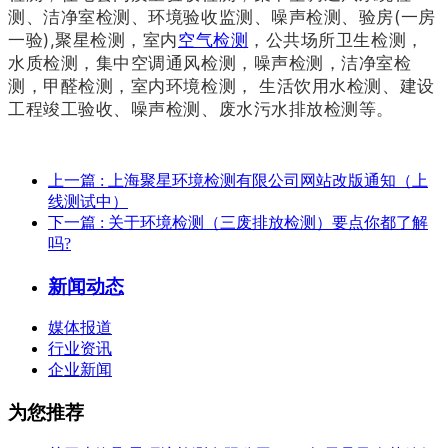
测、洁净室检测、环境验收监测、噪声检测、验房(一房
一验),聚星检测，室内
空气检测
，公共场所卫生检测，
水质检测，集中空调通风检测，噪声检测，洁净室检
测，甲醛检测，室内环境检测， 生活饮用水检测、建设
工程竣工验收、噪声检测、废水污水排放检测等。
上一篇
: 上海聚星环境检测有限公司网站改版通知（上
线测试中）
下一篇
: 关于环境检测（三废排放检测）要点你都了解
吗?
新闻动态
媒体报道
行业资讯
企业新闻
为您推荐