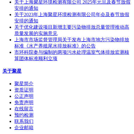
关于上海聚星环境检测有限公司 2025年元旦及春节放假
安排的通知
关于2023年上海聚星环境检测有限公司年会及春节放假
安排的通知
关于优化建设项目新增主要污染物排放总量管理推动高
质量发展的实施意见
上海市市场监督管理局关于发布上海市地方污染物排放
标准《水产养殖尾水排放标准》的公告
市环科院参与编制的两项污水处理温室气体排放监测核
算团体标准顺利立项
关于聚星
聚星简介
资质证明
公正声明
免责声明
在线留言
预约检测
联系我们
企业邮箱