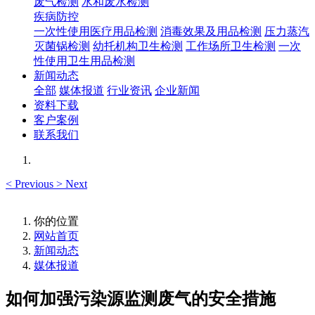
废气检测
水和废水检测
疾病防控
一次性使用医疗用品检测
消毒效果及用品检测
压力蒸汽
灭菌锅检测
幼托机构卫生检测
工作场所卫生检测
一次
性使用卫生用品检测
新闻动态
全部
媒体报道
行业资讯
企业新闻
资料下载
客户案例
联系我们
<
Previous
>
Next
你的位置
网站首页
新闻动态
媒体报道
如何加强污染源监测废气的安全措施