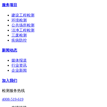
服务项目
建设工程检测
环境检测
公共场所检测
洁净工程检测
三废检测
疾病防控
新闻动态
媒体报道
行业资讯
企业新闻
加入我们
检测服务热线
4008-519-619