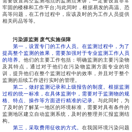
需要设置高空监测地点的监测点来讲，一定要设置非常
牢固的楼梯和工作平台;与此同时，根据易发的高温、恐
高等问题，在工作过程中，应该及时的为工作人员提供
相关药品等等。
污染源监测 废气实施保障
第一，设置专门的工作人员。在监测过程中，为了
提高整个监测的效果，需要加强对于专业监测工作人员
的培养
。他们的主要工作包括：明确监测的主要污染物
及其特点，通过对于他们在污染物监测方面专业的培
训，提升他们在整个监测过程中的效率，并且对于整个
监测的后续工作进行实时的管理。
第二，做好监测记录和上级报告的制度。根据监测
过程的统一标准，在具体监测中，需要对于监测物的规
格、特点、操作等方面进行精准的记录
。与此同时，为
了及时的了解某一地区的环境标准，需要对具有条件的
监测地区建立自动监测系统，及时的整理并汇报监测结
构。
第三，采取费用征收的方式。
在我国环境污染问题