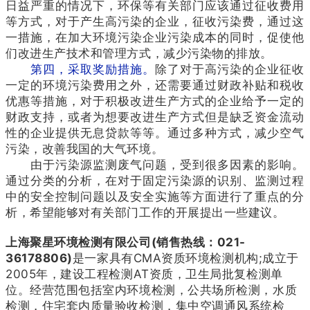
日益严重的情况下，环保等有关部门应该通过征收费用
等方式，对于产生高污染的企业，征收污染费，通过这
一措施，在加大环境污染企业污染成本的同时，促使他
们改进生产技术和管理方式，减少污染物的排放。
第四，采取奖励措施。
除了对于高污染的企业征收
一定的环境污染费用之外，还需要通过财政补贴和税收
优惠等措施，对于积极改进生产方式的企业给予一定的
财政支持，或者为想要改进生产方式但是缺乏资金流动
性的企业提供无息贷款等等。通过多种方式，减少空气
污染，改善我国的大气环境。
由于污染源监测废气问题，受到很多因素的影响。
通过分类的分析，在对于固定污染源的识别、监测过程
中的安全控制问题以及安全实施等方面进行了重点的分
析，希望能够对有关部门工作的开展提出一些建议。
上海聚星环境检测有限公司(销售热线：021-
36178806)
是一家具有CMA资质环境检测机构;成立于
2005年，建设工程检测AT资质，卫生局批复检测单
位。
经营范围包括室内环境检测，公共场所检测，水质
检测，住宅套内质量验收检测，集中空调通风系统检