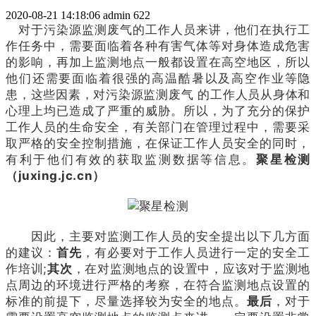
2020-08-21 14:18:06
admin
622
对于污染源监测废气的工作人员来讲，他们在执行工
作任务中，需要面临着各种有害气体等对身体造成危害
的影响，再加上监测地点一般都设置在高空地区，所以
他们还需要面临着很强的高温酷暑以及高空作业等隐
患，这些因素，对污染源监测废气 的工作人员从身体和
心理上均已造成了严重的威胁。所以，为了充分的保护
工作人员的生命安全，有关部门在管理过程中，需要采
取严格的安全控制措施，在保证工作人员安全的同时，
有利于他们有效的获取监测数据等信息。
聚星检测
（juxing.jc.cn）
因此，主要对监测工作人员的安全提出以下几方面
的建议：
首先
，有必要对于工作人员进行一定的安全工
作培训;
其次
，在对监测地点的设置中，应该对于监测地
点周边的环境进行严格的考察，在符合监测地点设置的
标准的前提下，尽量选择较为安全的地点。
最后
，对于